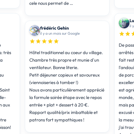
cele nous permet de …
Lu
il
frédéric Gehin
il y a un mois sur Google
e
De pass
: très
Hôtel traditionnel au coeur du village.
arrêtés
 a
Chambre très propre et munie d'un
fait res
ventilateur. Bonne literie.
l'andouil
au
Petit déjeuner copieux et savoureux
de porc,
(viennoiseries à tomber !)
excellen
Nous avons particulièrement apprécié
est agréable. Comm
le-
la formule soirée étape avec le repas
monde, 
n aux
entrée + plat + dessert à 20 €.
mais pas tan
Rapport qualité/prix imbattable et
excusé de l'at
tre
patrons fort sympathiques !
la mesu
isson!
j'ai tro