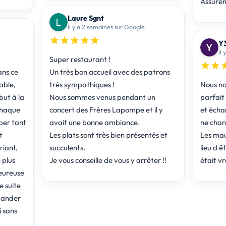
Laure Sgnt
il y a 2 semaines sur Google
Y
il 
Super restaurant !
ans ce
Un très bon accueil avec des patrons
able,
très sympathiques !
Nous no
but à la
Nous sommes venus pendant un
parfait du début à la fin. Super accueil
 chaque
concert des Frères Lapompe et il y
et écha
per tant
avait une bonne ambiance.
ne chan
t
Les plats sont très bien présentés et
Les mau
riant,
succulents.
lieu d ê
 plus
Je vous conseille de vous y arrêter !!
était v
eureuse
e suite
mander
i sans