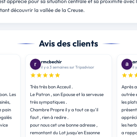
t apprécié pour sa situation centrale et sa proximité avec l
tant découvrir la vallée de la Creuse.
Avis des clients
rmcbechir
a
il y a 3 semaines sur Tripadvisor
il 
Très très bon Acceuil .
Après av
bon. Les
Le Patron , son Epouse et la serveuse
outrée 
sinés,
très sympatiques .
les plat
e pain
Chambre Propre il y a tout ce qu'il
présentés. Ce que no
régalés
faut , rien à redire .
appréci
rvice
pour nous cet une bonne adresse ,
les herbes d
remontant du Lot jusqu'en Essonne
a rappo