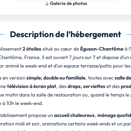
Galerie de photos
Description de l’hébergement
blissement
2 étoiles
situé au cœur de
Éguzon-Chantôme
à l
ntôme, France. Il est ouvert 7 jours sur 7 et dispose d’un 
bar animé le week-end et d’un espace terrasse/patio pour les
s en version
simple, double ou familiale
, toutes avec
salle d
une
télévision à écran plat
, des
draps, serviettes
et des
prod
ue matin dans la salle de restauration ou, quand le temps le 
h à 10h le week-end.
’établissement propose un
accueil chaleureux
,
ménage quotid
uration midi et soir, animations certains week-ends et un par