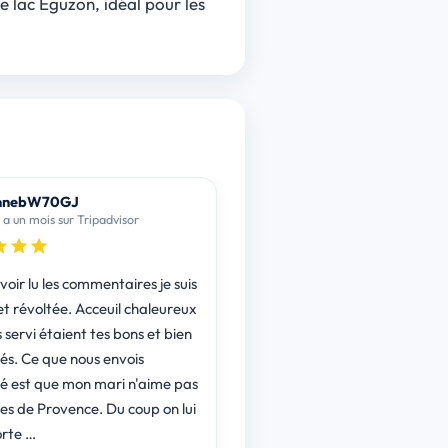
e lac Éguzon, idéal pour les
nnebW70GJ
y a un mois sur Tripadvisor
oir lu les commentaires je suis
et révoltée. Acceuil chaleureux
s servi étaient tes bons et bien
us envois
é est que mon mari n'aime pas
e Provence. Du coup on lui
rte …