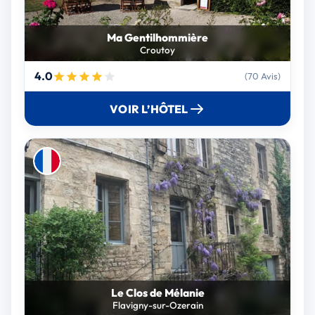
Ma Gentilhommière
Croutoy
4.0
(70 Avis)
VOIR L’HÔTEL
Le Clos de Mélanie
Flavigny-sur-Ozerain