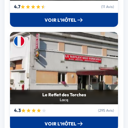
4.7
(11 Avis)
VOIR L’HÔTEL
Le Reflet des Torches
Lacq
4.3
(295 Avis)
VOIR L’HÔTEL