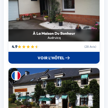
À La Maison Du Bonheur
Audruicq
4.9
(28 Avis)
VOIR L’HÔTEL