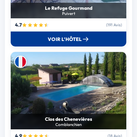
Le Refuge Gourmand
Puivert
4.7
(191 Avis)
VOIR L’HÔTEL
Clos des Chenevières
Comblanchien
4.9
(18 Avis)