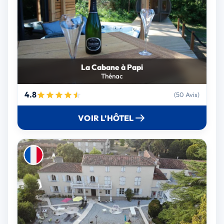
La Cabane à Papi
Thénac
4.8
(50 Avis)
VOIR L’HÔTEL