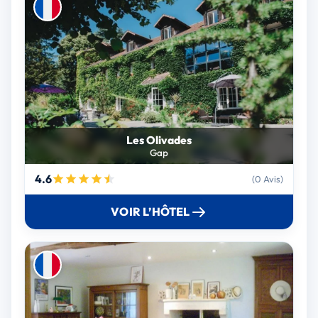
Les Olivades
Gap
4.6
(0 Avis)
VOIR L’HÔTEL