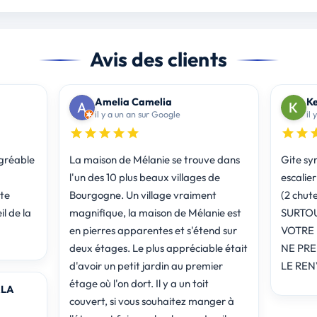
Avis des clients
Amelia Camelia
Ke
il y a un an sur Google
il
agréable
La maison de Mélanie se trouve dans
Gite sy
l'un des 10 plus beaux villages de
escalier m
ste
Bourgogne. Un village vraiment
(2 chut
il de la
magnifique, la maison de Mélanie est
SURTOUT N'OUBLIEZ RIEN
en pierres apparentes et s'étend sur
VOTRE 
deux étages. Le plus appréciable était
NE PRE
d'avoir un petit jardin au premier
LE REN
étage où l'on dort. Il y a un toit
ALA
couvert, si vous souhaitez manger à