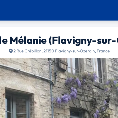
de Mélanie (Flavigny-sur
2 Rue Crébillon, 21150 Flavigny-sur-Ozerain, France