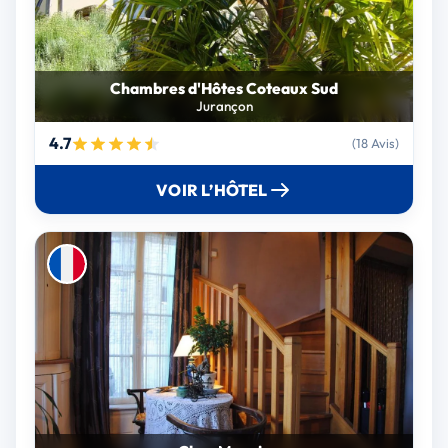
Chambres d'Hôtes Coteaux Sud
Jurançon
4.7
(18 Avis)
VOIR L’HÔTEL