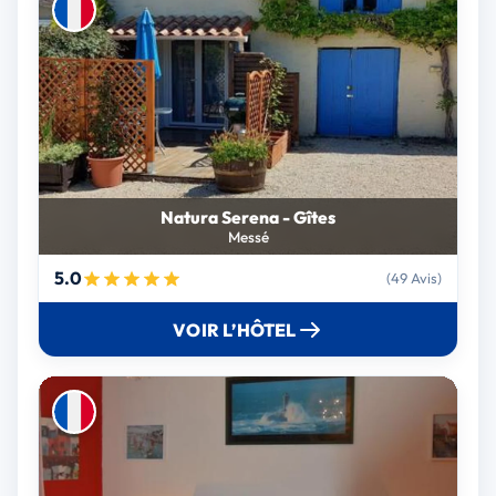
Natura Serena - Gîtes
Messé
5.0
(49 Avis)
VOIR L’HÔTEL