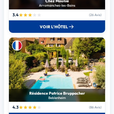
Chez Mounie
Arromanches-les-Bains
3.4
(26 Avis)
VOIR L’HÔTEL
Résidence Patrice Bruppacher
Beblenheim
4.3
(86 Avis)