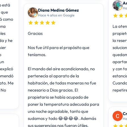
A
o está
Ha
Diana Medina Gómez
a que
Hace 4 años en Google
tá como
una
La aten
les
Gracias
propiet
da y he
la rese
ier
Nos fue útil para el propósito que
solucio
o
teníamos.
quedamo
 un
apartam
explicó
El mando del aire acondicionado, no
y con to
omendó
pertenecía al aparato de la
estanci
ato. Me
habitación, de todas maneras no fue
Cuando 
 No
necesario a Dios gracias. El
repetir
propietario se había ocupado de
poner la temperatura adecuada para
una noche agradable, tanto que
Cr
sudamos y todo 😂😂😂😂. Además
Ha
sus sugerencias nos fueron útiles.