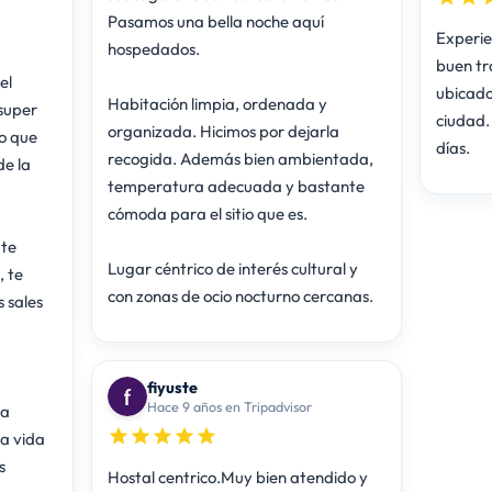
Pasamos una bella noche aquí
Experie
hospedados.
buen tr
el
ubicado
Habitación limpia, ordenada y
 super
ciudad.
organizada. Hicimos por dejarla
lo que
días.
recogida. Además bien ambientada,
de la
temperatura adecuada y bastante
cómoda para el sitio que es.
 te
Lugar céntrico de interés cultural y
, te
con zonas de ocio nocturno cercanas.
 sales
fiyuste
Hace 9 años en Tripadvisor
la
la vida
s
Hostal centrico.Muy bien atendido y