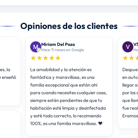
Opiniones de los clientes
Miriam Del Pozo
V5
Hace 11 meses en Google
Ha
s, la
La amabilidad y la atención es
Despues
e enseñó
fantástica y maravillosa, es una
en auto
familia excepcional que están ahí
llegar a
para cuando necesites cualquier cosa,
por los 
siempre están pendientes de que tu
que lla
habitación esté limpia y desinfectada
fue rea
y esté todo correcto, lo recomiendo
Eramos
100%, es una familia maravillosa. ❤️