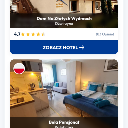
Dom Na Złotych Wydmach
Dźwirzyno
4.7
(83 Opinie)
ZOBACZ HOTEL
Bela Pensjonat
Kołobrzeg