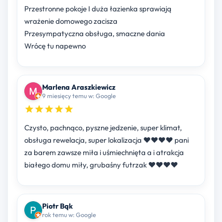
Przestronne pokoje I duża łazienka sprawiają
wrażenie domowego zacisza
Przesympatyczna obsługa, smaczne dania
Wrócę tu napewno
Marlena Araszkiewicz
9 miesięcy temu w: Google
Czysto, pachnąco, pyszne jedzenie, super klimat,
obsługa rewelacja, super lokalizacja ❤️❤️❤️❤️ pani
za barem zawsze miła i uśmiechnięta a i atrakcja
białego domu miły, grubaśny futrzak ♥️♥️♥️♥️
Piotr Bąk
rok temu w: Google