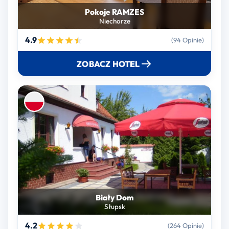
Pokoje RAMZES
Niechorze
4.9
(94 Opinie)
ZOBACZ HOTEL
Biały Dom
Słupsk
4.2
(264 Opinie)