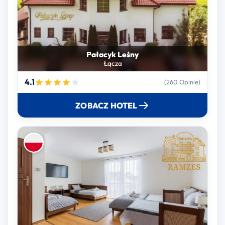
Pałacyk Leśny
Łącza
4.1
(260 Opinie)
ZOBACZ HOTEL