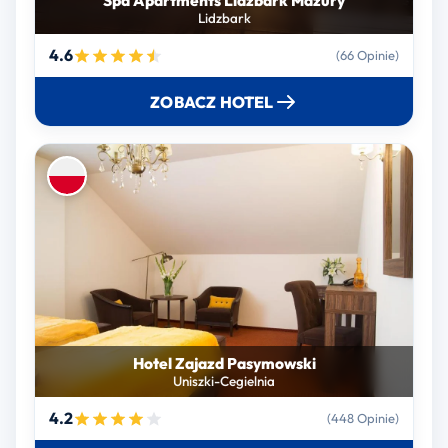
Spa Apartments Lidzbark Mazury
Lidzbark
4.6
(66 Opinie)
ZOBACZ HOTEL
Hotel Zajazd Pasymowski
Uniszki-Cegielnia
4.2
(448 Opinie)