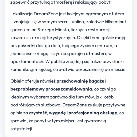
zapewnić przytulną atmosferę i relaksujący pobyt.
Lokalizacja DreamZone jest kolejnym ogromnym atutem
– znajduje się w samym sercu Lublina, zaledwie kilka minut
spacerem od Starego Miasta, licznych restauracji,
kawiarni i atrakcji turystycznych. Dzięki temu goście mają
bezpośredni dostęp do tętniącego życiem centrum, a
jednocześnie mogą liczyć na spokojną atmosferę w
apartamentach. W pobliżu znajdują się także przystanki
komunikacji miejskiej, co ułatwia poruszanie się po mieście.
Obiekt oferuje również
przechowalnię bagażu
i
bezproblemowy proces zameldowania
, co czyni go
idealnym wyborem zarówno dla turystów, jak i osób
podróżujących służbowo. DreamZone zyskuje pozytywne
opinie za
czystość
,
wygodę
i
profesjonalną obsługę
, co
sprawia, że pobyt w tym miejscu jest gwarancją
satysfakcji.