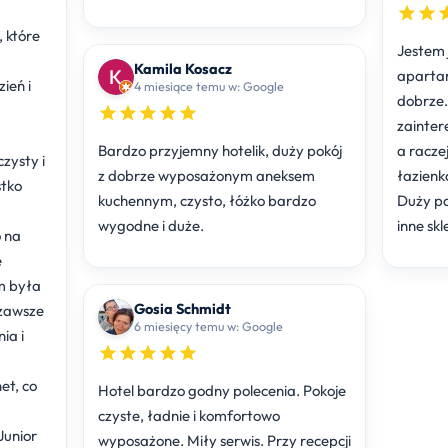
 które
Jestem 
Kamila Kosacz
aparta
ień i
4 miesiące temu w: Google
dobrze.
zainter
Bardzo przyjemny hotelik, duży pokój
a racze
zysty i
z dobrze wyposażonym aneksem
łazienk
tko
kuchennym, czysto, łóżko bardzo
Duży pa
wygodne i duże.
inne sk
 na
e
m była
Gosia Schmidt
 zawsze
6 miesięcy temu w: Google
ia i
et, co
Hotel bardzo godny polecenia. Pokoje
czyste, ładnie i komfortowo
unior
wyposażone. Miły serwis. Przy recepcji