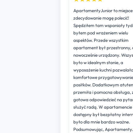
ApartamentyJunior to miejsce,
zdecydowanie mogę polecić!
Spędziłem tam wspaniały tydz
byłem pod wrażeniem wielu
aspektów. Przede wszystkim
apartament był przestronny, c
nowocześnie urządzony. Wszys
było w idealnym stanie, a
wyposażenie kuchni pozwalało
komfortowe przygotowywani
posiłków. Dodatkowym atute
przemiła i pomocna obsługa,
gotowa odpowiedzieć na pytan
służyć radą. W apartamencie
dostępny był bezpłatny intern
było dla mnie bardzo ważne.
Podsumowując, ApartamentyJ