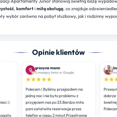
kalizacji Apartamenty Junior stanowią świetną bazę wypado
zystość
,
komfort
i
miłą obsługę
, co znajduje odzwierciedle
ły wybór zarówno na pobyt służbowy, jak i rodzinny wyp
Opinie klientów
grazyna mann
Iz
5 miesięcy temu w: Google
Polecam ! Byliśmy przejazdem na
Przesymp
jedną noc i nie było problemu z
dobrze
eci :)
przyjęciem nas po 23.Bardzo miła
świetnej
pani załatwiła rezerwacje przez
Poleca
bogato
telefon w ciągu 2 minut.Przestronne