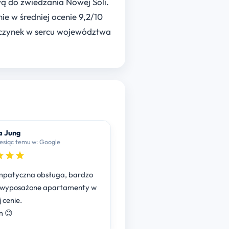
wą do zwiedzania Nowej Soli.
nie w średniej ocenie 9,2/10
oczynek w sercu województwa
a Jung
miesiąc temu w: Google
atyczna obsługa, bardzo
 wyposażone apartamenty w
 cenie.
m 😊