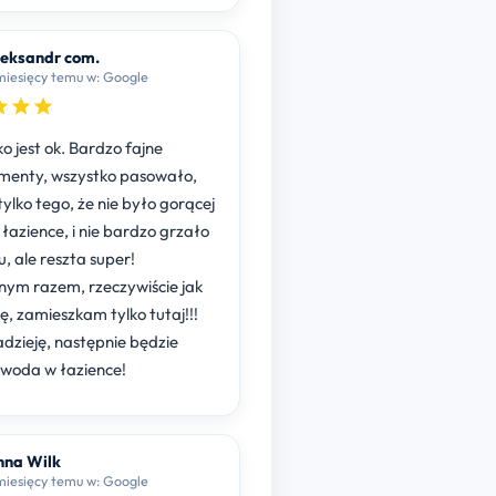
eksandr com.
7 miesięcy temu w: Google
o jest ok. Bardzo fajne
menty, wszystko pasowało,
tylko tego, że nie było gorącej
łazience, i nie bardzo grzało
, ale reszta super!
ym razem, rzeczywiście jak
tutaj!!!
zieję, następnie będzie
woda w łazience!
nna Wilk
8 miesięcy temu w: Google