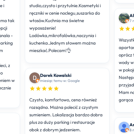
 i
studio,czysto i przytulnie.Kosmetyki i
ręczniki w cenie noclegu,suszarka do
Al
e ma tak
włosów.Kuchnia ma świetne
pcji
wyposażenie!
snala -
Lodówka,mikrofalówka,naczynia i
Wszystk
arking
kuchenka.Jednym słowem można
aparta
ym
mieszkać.Polecam!👌
oprócz 
wody w 
ci, z
w pokoju
po
Darek Kowalski
Następn
eniem w
miesiąc temu w: Google
przyjadę, zamieszkam tylko 
ecznie
Mam nad
Czysto, komfortowo, cena również
gorąca 
rozsądna. Można polecić z czystym
sumieniem. Lokalizacja bardzo dobra
plus za duży parking i restauracje
A
obok z dobrym jedzeniem.