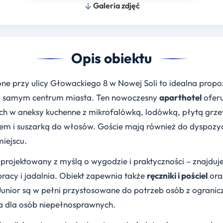
Galeria zdjęć
Opis obiektu
e przy ulicy Głowackiego 8 w Nowej Soli to idealna propo
 w samym centrum miasta. Ten nowoczesny
aparthotel
oferu
w aneksy kuchenne z mikrofalówką, lodówką, płytą grzewc
cem i suszarką do włosów. Goście mają również do dyspozy
miejscu.
rojektowany z myślą o wygodzie i praktyczności – znajduje 
acy i jadalnia. Obiekt zapewnia także
ręczniki i pościel
ora
unior są w pełni przystosowane do potrzeb osób z ogranic
a dla osób niepełnosprawnych.