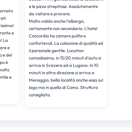
e le pizze strepitose. Assolutamente
iornato
da visitare e provare.
tati
Molto valido anche l'albergo,
issima!
certamente non secondario. L'hotel
rante e
Concordia ha camere pulite e
e! La
confortevoli. La colazione di qualità ed
are e
il personale gentile. Location
o e del
comodissima, in 15/20 minuti d'auto si
mpo è
arriva in Svizzera ed a Lugano. In 10
molto
minuti in altra direzione si arriva a
ntile e
Menaggio, bella località anche essa sul
lago ma in quello di Como. Struttura
consigliata.