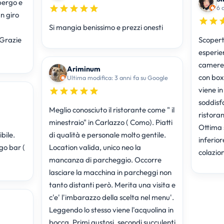
bergo e
6 
un giro
Si mangia benissimo e prezzi onesti
.Grazie
Scopert
esperien
camere 
Ariminum
con box
Ultima modifica: 3 anni fa su Google
viene in
soddisf
Meglio conosciuto il ristorante come " il
ristora
minestraio" in Carlazzo ( Como). Piatti
Ottima 
bile.
di qualità e personale molto gentile.
inferio
go bar (
Location valida, unico neo la
mancanza di parcheggio. Occorre
lasciare la macchina in parcheggi non
tanto distanti però. Merita una visita e
c'e' l'imbarazzo della scelta nel menu'.
Leggendo lo stesso viene l'acquolina in
bocca. Primi gustosi, secondi succulenti