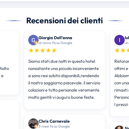
Recensioni dei clienti
Giorgia Dell'anna
Iu
un anno fa su Google
un
Siamo stati due notti in questo hotel
Ristora
Molto
nonostante una piccolo inconveniente
ottimi 
 e
si sono resi subito disponibili,rendendo
Abbiam
il nostro soggiorno piacevole. il servizio
con una
colazioni e tutto personale veramente
rimasti 
molto gentili vi auguro buone feste.
Persona
I prezzi
Chris Carnevale
3 mesi fa su Google
Si