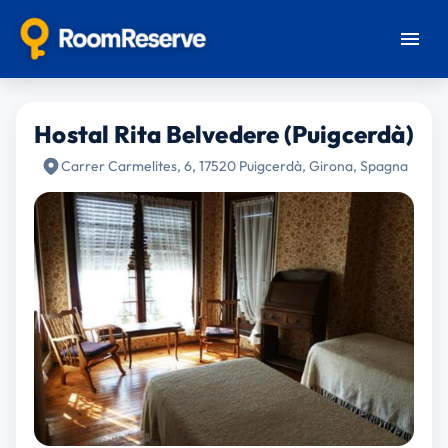
Hostal Rita Belvedere (Puigcerdà)
Carrer Carmelites, 6, 17520 Puigcerdà, Girona, Spagna