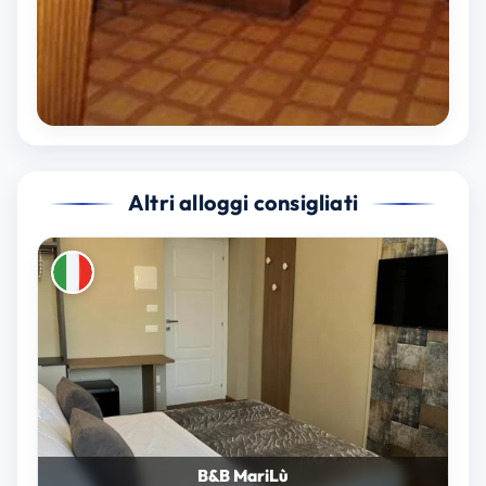
Altri alloggi consigliati
B&B MariLù