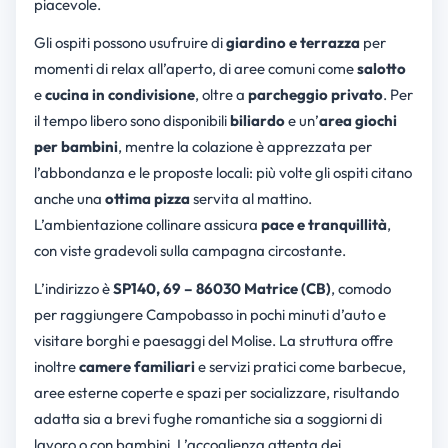
piacevole.
Gli ospiti possono usufruire di
giardino e terrazza
per
momenti di relax all’aperto, di aree comuni come
salotto
e
cucina in condivisione
, oltre a
parcheggio privato
. Per
il tempo libero sono disponibili
biliardo
e un’
area giochi
per bambini
, mentre la colazione è apprezzata per
l’abbondanza e le proposte locali: più volte gli ospiti citano
anche una
ottima pizza
servita al mattino.
L’ambientazione collinare assicura
pace e tranquillità
,
con viste gradevoli sulla campagna circostante.
L’indirizzo è
SP140, 69 – 86030 Matrice (CB)
, comodo
per raggiungere Campobasso in pochi minuti d’auto e
visitare borghi e paesaggi del Molise. La struttura offre
inoltre
camere familiari
e servizi pratici come barbecue,
aree esterne coperte e spazi per socializzare, risultando
adatta sia a brevi fughe romantiche sia a soggiorni di
lavoro o con bambini. L’accoglienza attenta dei