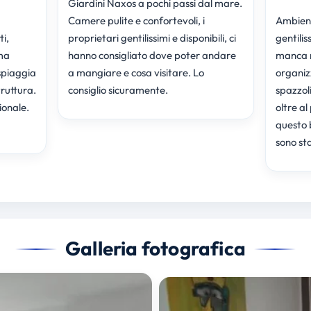
Giardini Naxos a pochi passi dal mare.
Camere pulite e confortevoli, i
Ambient
i,
proprietari gentilissimi e disponibili, ci
gentili
ima
hanno consigliato dove poter andare
manca n
 spiaggia
a mangiare e cosa visitare. Lo
organiz
truttura.
consiglio sicuramente.
spazzol
ionale.
oltre a
questo 
sono sta
Galleria fotografica