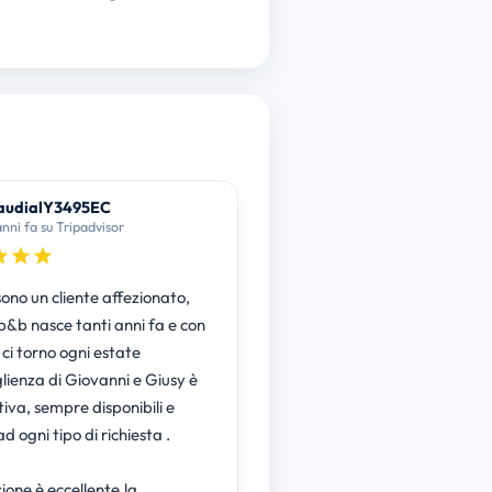
audialY3495EC
anni fa su Tripadvisor
ono un cliente affezionato,
b&b nasce tanti anni fa e con
ci torno ogni estate
lienza di Giovanni e Giusy è
iva, sempre disponibili e
ad ogni tipo di richiesta .
ione è eccellente,la …