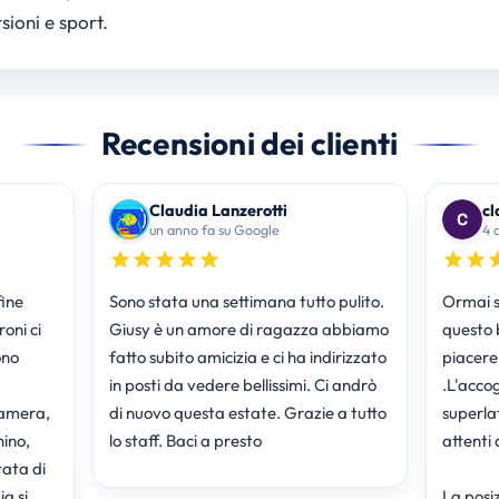
sioni e sport.
Recensioni dei clienti
Claudia Lanzerotti
cl
un anno fa su Google
4 
fine
Sono stata una settimana tutto pulito.
Ormai s
oni ci
Giusy è un amore di ragazza abbiamo
questo 
ono
fatto subito amicizia e ci ha indirizzato
piacere 
in posti da vedere bellissimi. Ci andrò
.L'accog
di nuovo questa estate. Grazie a tutto
superlat
nino,
lo staff. Baci a presto
attenti 
tata di
ia si
La posiz