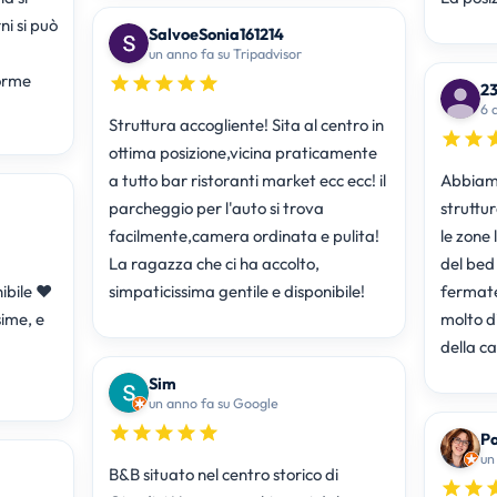
ni si può
SalvoeSonia161214
un anno fa su Tripadvisor
23
6 
Struttura accogliente! Sita al centro in
ottima posizione,vicina praticamente
a tutto bar ristoranti market ecc ecc! il
Abbiamo
parcheggio per l'auto si trova
struttur
facilmente,camera ordinata e pulita!
le zone 
La ragazza che ci ha accolto,
del bed
ibile ❤️
simpaticissima gentile e disponibile!
fermate 
sime, e
molto di
della c
Sim
un anno fa su Google
Pa
un
B&B situato nel centro storico di