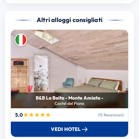
Altri alloggi consigliati
B&B La Baita - Monte Amiata -
Castel del Piano
5.0
(15 Recensioni)
VEDI HOTEL