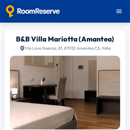
B&B Villa Mariotta (Amantea)
Via Lava Gaenza, 81, 87032 Amantea CS, Italia