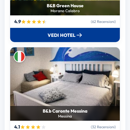
B&B Green House
Morano Calabro
4.9
(62 Recensioni)
VEDI HOTEL
B&b Caronte Messina
Messina
4.1
(32 Recensioni)