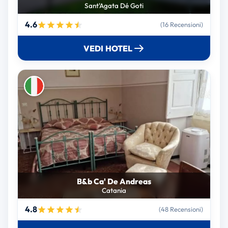
Sant'Agata Dé Goti
4.6
(16 Recensioni)
VEDI HOTEL
B&b Ca' De Andreas
Catania
4.8
(48 Recensioni)