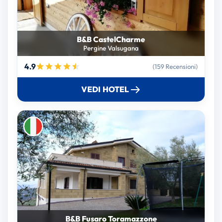
B&B CastelCharme
Pergine Valsugana
4.9
(159 Recensioni)
VEDI HOTEL
B&B Fusaro Toramazzone