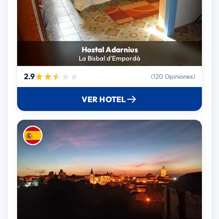
Hostal Adarnius
La Bisbal d'Empordà
2.9
(120 Opiniones)
VER HOTEL