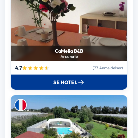
CaMelia B&B
Arconate
4.7
(77 Anmeldelser)
SE HOTEL