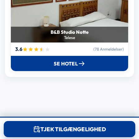
B&B Studio Notte
Telese
3.6
(78 Anmeldelser)
SE HOTEL
© 2025 RoomReserve.online. Alle rettigheder forbeholdes.
TJEK TILGÆNGELIGHED
Juridisk meddelelse
Cookiepolitik
Kontakt