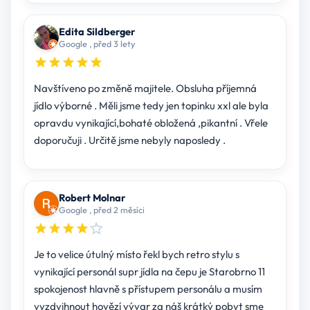
Edita Sildberger
Google , před 3 lety
Navštíveno po změně majitele. Obsluha příjemná
jídlo výborné . Měli jsme tedy jen topinku xxl ale byla
opravdu vynikající,bohaté obložená ,pikantní . Vřele
doporučuji . Určitě jsme nebyly naposledy .
Robert Molnar
Google , před 2 měsíci
Je to velice útulný místo řekl bych retro stylu s
vynikající personál supr jídla na čepu je Starobrno 11
spokojenost hlavně s přístupem personálu a musím
vyzdvihnout hovězí vývar za náš krátký pobyt sme