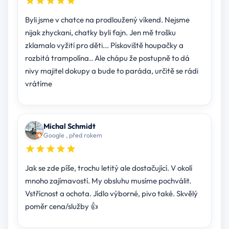
Byli jsme v chatce na prodloužený víkend. Nejsme
nijak zhyckani, chatky byli fajn. Jen mě trošku
zklamalo vyžití pro děti... Pískoviště houpačky a
rozbitá trampolína.. Ale chápu že postupně to dá
nivy majitel dokupy a bude to paráda, určitě se rádi
vrátíme
Michal Schmidt
Google , před rokem
Jak se zde píše, trochu letitý ale dostačující. V okolí
mnoho zajímavostí. My obsluhu musíme pochválit.
Vstřícnost a ochota. Jídlo výborné, pivo také. Skvělý
poměr cena/služby 👍