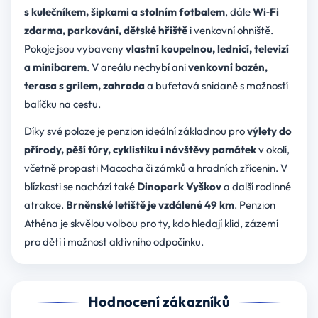
s kulečníkem, šipkami a stolním fotbalem
, dále
Wi‑Fi
zdarma, parkování, dětské hřiště
i venkovní ohniště.
Pokoje jsou vybaveny
vlastní koupelnou, lednicí, televizí
a minibarem
. V areálu nechybí ani
venkovní bazén,
terasa s grilem, zahrada
a bufetová snídaně s možností
balíčku na cestu.
Díky své poloze je penzion ideální základnou pro
výlety do
přírody, pěší túry, cyklistiku i návštěvy památek
v okolí,
včetně propasti Macocha či zámků a hradních zřícenin. V
blízkosti se nachází také
Dinopark Vyškov
a další rodinné
atrakce.
Brněnské letiště je vzdálené 49 km
. Penzion
Athéna je skvělou volbou pro ty, kdo hledají klid, zázemí
pro děti i možnost aktivního odpočinku.
Hodnocení zákazníků