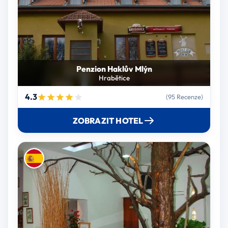
Penzion Haklův Mlýn
Hrabětice
4.3
(95 Recenze)
ZOBRAZIT HOTEL