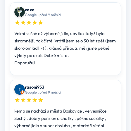
zz zz
Google , před 9 měsíci
Velmi slušné až výborné jídlo, ubytko i když bylo
skromnější, tak čísté. Vrátil jsem se o 30 let zpět (jsem
skoro omládl :-) ), krásná příroda, měli jsme pěkné
výlety po okolí. Dobré místo .
Doporučuji.
rasoni953
Google , před 9 měsíci
kemp se nachází u města Boskovice , ve vesničce
Suchý , dobrý penzion a chatky , pěkné sociálky ,
výborné jídlo a super obsluha , motorkáři vítáni