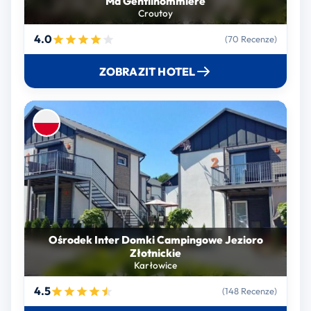
Ma Gentilhommière
Croutoy
4.0
(70 Recenze)
ZOBRAZIT HOTEL
Ośrodek Inter Domki Campingowe Jezioro
Złotnickie
Karłowice
4.5
(148 Recenze)