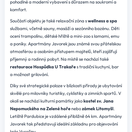
pohodlné a moderní vybavení s důrazem na soukromí a
komfort.
Součástí objektu je také relaxační zóna s
wellness a spa
službami, včetně sauny, masáží a sezónního bazénu. Děti
ocení trampolínu, dětské hřiště a mini-zoo s lamami, emu
a poníky. Apartmány Javorek jsou známé svou přátelskou
atmosférou a osobním přístupem majitelů, kteří zajišťují
příjemný a rodinný pobyt. Na místě se nachází také
restaurace Hospůdka U Trakaře
s tradiční kuchyní, bar
a možnost grilování.
Díky své strategické poloze v blízkosti přírody je ubytování
skvělé pro milovníky turistiky, cyklistiky a zimních sportů. V
okolí se nachází kulturní památky jako
kostel sv. Jana
Nepomuckého na Zelené hoře
nebo
zámek Litomyšl
.
Letiště Pardubice je vzdálené přibližně 64 km. Apartmány
Javorek tak představují ideální základnu pro objevování
krás Vysočiny.