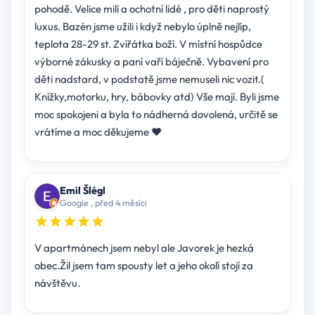
pohodě. Velice milí a ochotní lidé , pro děti naprostý
luxus. Bazén jsme užili i když nebylo úplně nejlíp,
teplota 28-29 st. Zvířátka boží. V místní hospůdce
výborné zákusky a paní vaří báječně. Vybavení pro
děti nadstard, v podstatě jsme nemuseli nic vozit.(
Knížky,motorku, hry, bábovky atd) Vše mají. Byli jsme
moc spokojeni a byla to nádherná dovolená, určitě se
vrátíme a moc děkujeme ❤️
Emil Šlégl
Google , před 4 měsíci
V apartmánech jsem nebyl ale Javorek je hezká
obec.Žil jsem tam spousty let a jeho okolí stojí za
návštěvu.