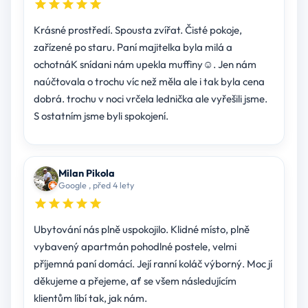
Krásné prostředí. Spousta zvířat. Čisté pokoje,
zařízené po staru. Paní majitelka byla milá a
ochotnáK snídani nám upekla muffiny☺. Jen nám
naúčtovala o trochu víc než měla ale i tak byla cena
dobrá. trochu v noci vrčela lednička ale vyřešili jsme.
S ostatním jsme byli spokojení.
Milan Pikola
Google , před 4 lety
Ubytování nás plně uspokojilo. Klidné místo, plně
vybavený apartmán pohodlné postele, velmi
příjemná paní domácí. Její ranní koláč výborný. Moc jí
děkujeme a přejeme, ať se všem následujícím
klientům líbí tak, jak nám.