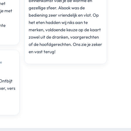
binnenkomst voel je de warme en
met
gezellige sfeer. Alsook was de
bediening zeer vriendelijk en vlot. Op
het eten hadden wij niks aan te
hte
merken, voldoende keuze op de kaart
zowel uit de dranken, voorgerechten
of de hoofdgerechten. Ons zie je zeker
en vast terug!
le
Ontbijt
er, vers