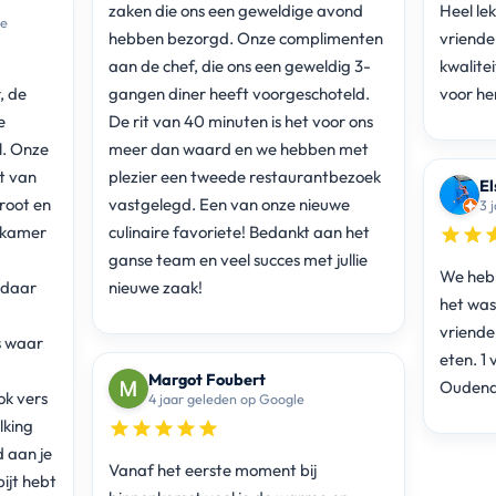
zaken die ons een geweldige avond
Heel le
le
hebben bezorgd. Onze complimenten
vriendel
aan de chef, die ons een geweldig 3-
kwalite
, de
gangen diner heeft voorgeschoteld.
voor he
e
De rit van 40 minuten is het voor ons
l. Onze
meer dan waard en we hebben met
t van
plezier een tweede restaurantbezoek
El
root en
vastgelegd. Een van onze nieuwe
3 
dkamer
culinaire favoriete! Bedankt aan het
ganse team en veel succes met jullie
We hebb
e daar
nieuwe zaak!
het was 
vriendel
s waar
eten. 1
Margot Foubert
Oudena
ok vers
4 jaar geleden op Google
lking
d aan je
Vanaf het eerste moment bij
bijt hebt