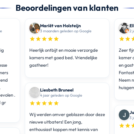
Beoordelingen van klanten
Mariët van Holsteijn
El
le
3 maanden geleden op Google
2 
ig
Heerlijk ontbijt en mooie verzorgde
Zeer fij
kamers met goed bed. Vriendelijke
kamer o
esse
gastheer!
en gastv
amers
Fantast
tend
Neem na
.
huisgem
Liesbeth Bruneel
evolen .
4 jaar geleden op Google
d gr
Ju
Wij werden omver geblazen door deze
3 
nieuwe uitbaters! Een jong,
enthousiast koppen met kennis van