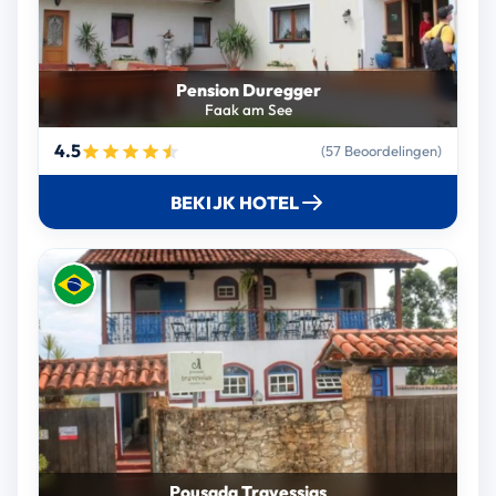
Pension Duregger
Faak am See
4.5
(57 Beoordelingen)
BEKIJK HOTEL
Pousada Travessias