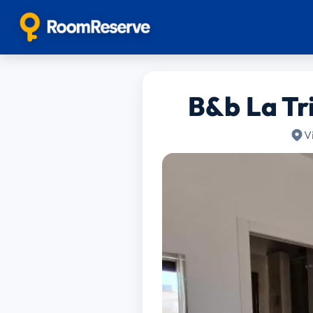
B&b La Tr
V