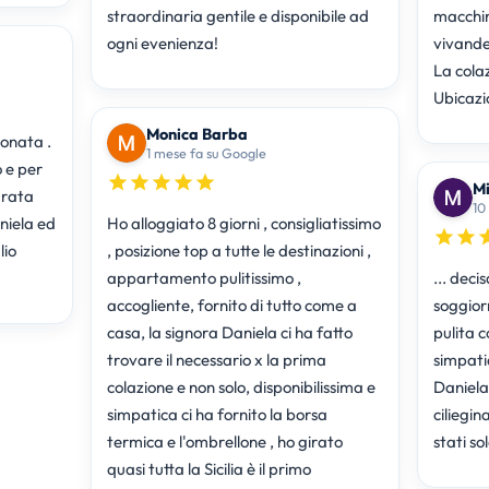
straordinaria gentile e disponibile ad
macchine
ogni evenienza!
vivande
La colaz
Ubicazi
Monica Barba
ionata .
1 mese fa su Google
o e per
Mi
arata
10
niela ed
Ho alloggiato 8 giorni , consigliatissimo
lio
, posizione top a tutte le destinazioni ,
appartamento pulitissimo ,
... dec
accogliente, fornito di tutto come a
soggior
casa, la signora Daniela ci ha fatto
pulita c
trovare il necessario x la prima
simpati
colazione e non solo, disponibilissima e
Daniela,
simpatica ci ha fornito la borsa
ciliegin
termica e l'ombrellone , ho girato
stati so
quasi tutta la Sicilia è il primo