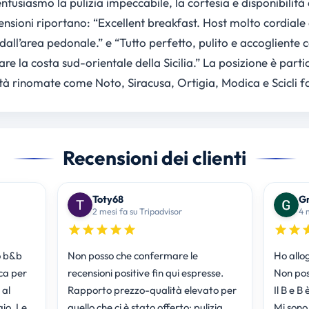
ntusiasmo la pulizia impeccabile, la cortesia e disponibilità
ensioni riportano: “Excellent breakfast. Host molto cordiale 
 dall’area pedonale.” e “Tutto perfetto, pulito e accogliente 
tare la costa sud-orientale della Sicilia.” La posizione è par
ità rinomate come Noto, Siracusa, Ortigia, Modica e Scicli f
Recensioni dei clienti
Toty68
Gr
2 mesi fa su Tripadvisor
4 
o b&b
Non posso che confermare le
Ho allog
ca per
recensioni positive fin qui espresse.
Non pos
 al
Rapporto prezzo-qualità elevato per
Il B e B
io. Le
quello che ci è stato offerto: pulizia,
Mi sono