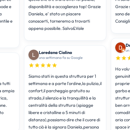
mode e
disponibilità e accoglienza top! Grazie
Grazie 
a
Daniela, e’ stato un piacere
sono de
ntile e
conoscerti, torneremo a trovarti
Consigl
appena possibile. Salvo&Vale
D
un
Loredana Ciolino
una settimana fa su Google
Ho volut
Siamo stati in questa struttura per 1
genuinit
 tutti
settimana e a parte l'ordine,la pulizia,il
propriet
ra ampia
confort,il parcheggio gratuito su
garbo e 
ica,
strada,il silenzio e la tranquillità e la
struttu
one.
centralità della struttura (spiagge
ben arr
to
libere e cristalline a 5 minuti di
comodit
distanza),possiamo dire che il cuore di
aria co
tutto ciò è la signora Daniela,persona
space i