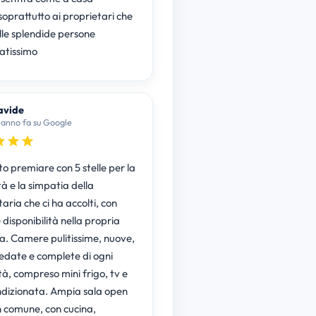
soprattutto ai proprietari che
lle splendide persone
iatissimo
avide
 anno fa su Google
o premiare con 5 stelle per la
à e la simpatia della
aria che ci ha accolti, con
disponibilità nella propria
ra. Camere pulitissime, nuove,
edate e complete di ogni
à, compreso mini frigo, tv e
ndizionata. Ampia sala open
n comune, con cucina,