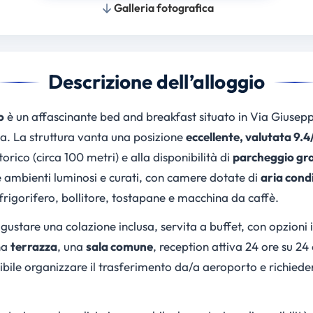
Galleria fotografica
Descrizione dell’alloggio
o
è un affascinante bed and breakfast situato in Via Giusep
lia. La struttura vanta una posizione
eccellente, valutata 9.4
torico (circa 100 metri) e alla disponibilità di
parcheggio gra
e ambienti luminosi e curati, con camere dotate di
aria cond
frigorifero, bollitore, tostapane e macchina da caffè.
 gustare una colazione inclusa, servita a buffet, con opzioni 
na
terrazza
, una
sala comune
, reception attiva 24 ore su 24 
ssibile organizzare il trasferimento da/a aeroporto e richied