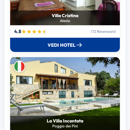
Villa Cristina
Alezio
4.8
(72 Recensioni)
VEDI HOTEL
La Villa Incantata
Poggio dei Pini