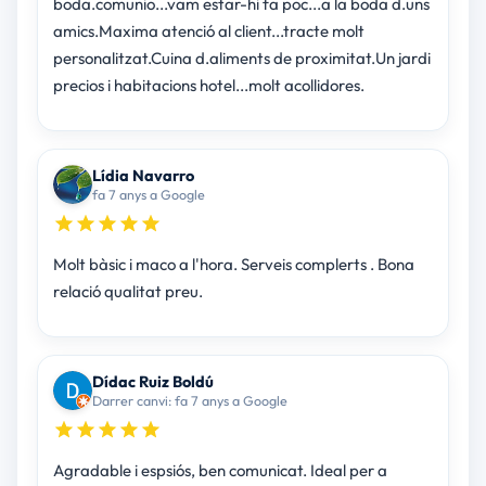
boda.comunio...vam estar-hi fa poc...a la boda d.uns
amics.Maxima atenció al client...tracte molt
personalitzat.Cuina d.aliments de proximitat.Un jardi
precios i habitacions hotel...molt acollidores.
Lídia Navarro
fa 7 anys a Google
Molt bàsic i maco a l'hora. Serveis complerts . Bona
relació qualitat preu.
Dídac Ruiz Boldú
Darrer canvi: fa 7 anys a Google
Agradable i espsiós, ben comunicat. Ideal per a