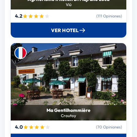
Viù
4.2
(111 Opiniones)
VER HOTEL
Ma Gentilhommière
Croutoy
4.0
(70 Opiniones)