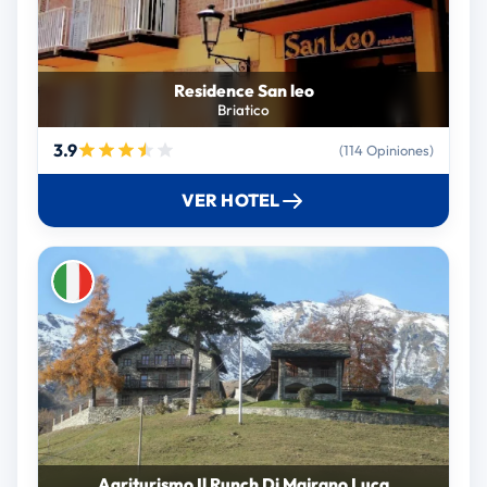
Residence San leo
Briatico
3.9
(114 Opiniones)
VER HOTEL
Agriturismo Il Runch Di Majrano Luca