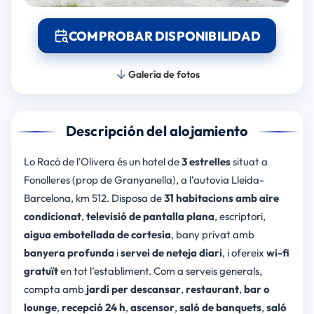
COMPROBAR DISPONIBILIDAD
Galería de fotos
Descripción del alojamiento
Lo Racó de l'Olivera és un hotel de
3 estrelles
situat a
Fonolleres (prop de Granyanella), a l’autovia Lleida-
Barcelona, km 512. Disposa de
31 habitacions amb aire
condicionat
,
televisió de pantalla plana
, escriptori,
aigua embotellada de cortesia
, bany privat amb
banyera profunda
i
servei de neteja diari
, i ofereix
wi-fi
gratuït
en tot l’establiment. Com a serveis generals,
compta amb
jardí per descansar
,
restaurant
,
bar o
lounge
,
recepció 24 h
,
ascensor
,
saló de banquets
,
saló