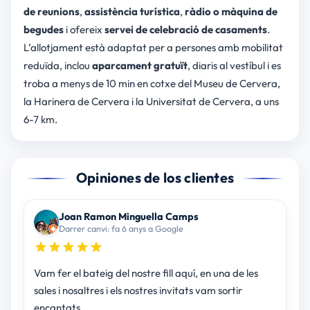
de reunions
,
assistència turística
,
ràdio o màquina de
begudes
i ofereix
servei de celebració de casaments
.
L’allotjament està adaptat per a persones amb mobilitat
reduïda, inclou
aparcament gratuït
, diaris al vestíbul i es
troba a menys de 10 min en cotxe del Museu de Cervera,
la Harinera de Cervera i la Universitat de Cervera, a uns
6-7 km.
Opiniones de los clientes
Joan Ramon Minguella Camps
Darrer canvi: fa 6 anys a Google
Vam fer el bateig del nostre fill aquí, en una de les
sales i nosaltres i els nostres invitats vam sortir
encantats.