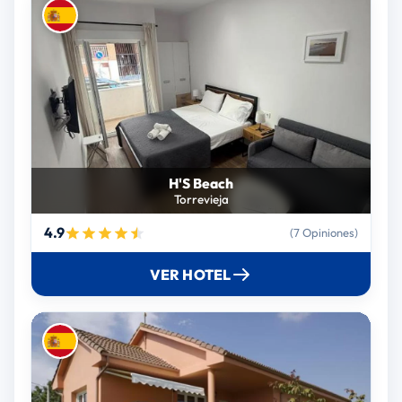
H'S Beach
Torrevieja
4.9
(7 Opiniones)
VER HOTEL