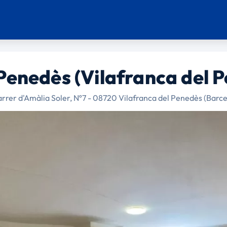
Penedès (Vilafranca del 
rrer d'Amàlia Soler, Nº7 - 08720 Vilafranca del Penedès (Barc