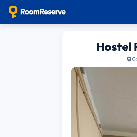
Hostel 
Ca