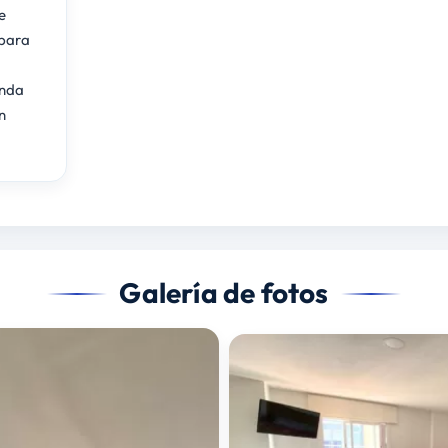
e
 para
unda
n
Galería de fotos