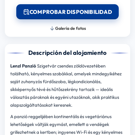
COMPROBAR DISPONIBILIDAD
Galería de fotos
Descripción del alojamiento
Lenzl Panzió
Szigetvár csendes zöldövezetében
található, kényelmes szobákkal, amelyek mindegyikéhez
saját zuhanyzós fürdőszoba, légkondicionálás,
síkképernyős tévé és hűtőszekrény tartozik — ideális
választás pároknak és egyéni utazóknak, akik praktikus
alapszolgáltatásokat keresnek.
A panzió reggelijében kontinentális és vegetáriánus
lehetőségek váltják egymást, emellett a vendégek
grillezhetnek a kertben; ingyenes Wi-Fi és egy kényelmes