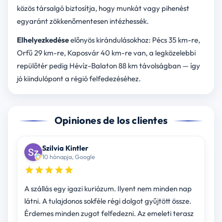
közös társalgó biztosítja, hogy munkát vagy pihenést
egyaránt zökkenőmentesen intézhessék.
Elhelyezkedése
előnyös kirándulásokhoz: Pécs 35 km-re,
Orfű 29 km-re, Kaposvár 40 km-re van, a legközelebbi
repülőtér pedig Hévíz-Balaton 88 km távolságban — így
jó kiindulópont a régió felfedezéséhez.
Opiniones de los clientes
Szilvia Kintler
10 hónapja, Google
A szállás egy igazi kuriózum. Ilyent nem minden nap
látni. A tulajdonos sokféle régi dolgot gyűjtött össze.
Érdemes minden zugot felfedezni. Az emeleti terasz