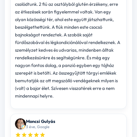
csalódtunk. 2 fiú az osztályból glutén érzékeny, erre
az étkezések során figyelemmel voltak. Van egy
olyan közösségi tér, ahol este együtt játszhattunk,
beszélgethettünk. A fiúk minden este csocsó
bajnokságot rendeztek. A szobák saját
fürdőszobával és légkondiciónálóval rendelkeznek. A
személyzet kedves és udvarias, mindenben álltak
rendelkezésünkre és segítségünkre. És még egy
nagyon fontos dolog, a panzió egyben egy tájház
szerepét is betölti. Az összegyűjtött tárgyi emlékek
bemutatják az ott megszálló vendégeknek milyen is
(volt) a bajor élet. Szívesen visszatérek erre a nem
mindennapi helyre.
Moncsi Gulyás
3 éve, Google