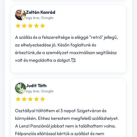
Zoltán Konrád
egy éve, Google
A szállás és a felszereltsége is eléggé "retró" jellegű,
az elhelyezkedése jó. Későn foglaltunk és
érkeztünk,de a személyzet maximálisan segítőkész
volt és megoldotta a dolgot.🥰
Judit Tóth
egy éve, Google
Osztállyal töltöttem el 3 napot Szigetváron és
környékén. Ehhez kerestem megfelelő szálláshelyet.
A Lenzl Panziónál jobbat nem is találhattam volna.
Félpanzíós ellátással kértük a szállást és nem