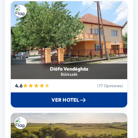
Diófa Vendégház
Bükkszék
4.6
(77 Opiniones)
VER HOTEL