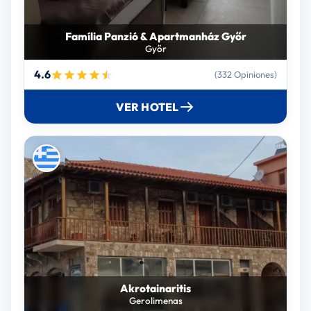
Família Panzió & Apartmanház Győr
Győr
4.6
(332 Opiniones)
VER HOTEL
Akrotainaritis
Gerolimenas