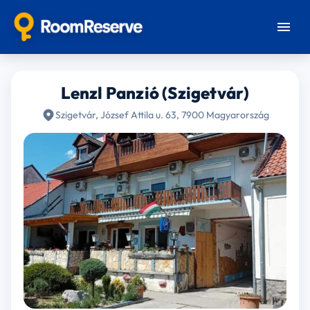
Lenzl Panzió (Szigetvár)
Szigetvár, József Attila u. 63, 7900 Magyarország