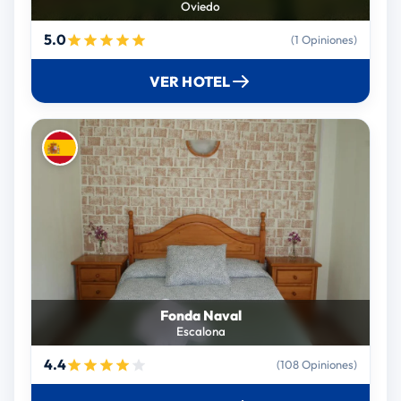
Oviedo
5.0
(1 Opiniones)
VER HOTEL
Fonda Naval
Escalona
4.4
(108 Opiniones)