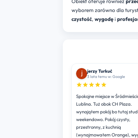
Obiekt oferuje również
prze
wyborem zarówno dla turyst
czystość
,
wygodę
i
profesjo
jerzy Turkuć
3 lata temu w: Google
Spokojne miejsce w Śródmieści
Lublina. Tuż obok CH Plaza.
wynająłem pokój bo tutaj stud
weekendowo. Pokój czysty,
przestronny, z kuchnią
(wynajmowałem Orange), wy