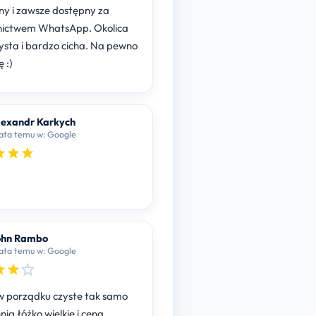
ny i zawsze dostępny za
nictwem WhatsApp. Okolica
ysta i bardzo cicha. Na pewno
 :)
exandr Karkych
2 lata temu w: Google
ohn Rambo
3 lata temu w: Google
w porządku czyste tak samo
nia łóżko wielkie i cena