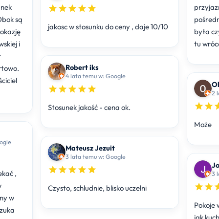
unek
przyjaz
Obok są
pośred
jakosc w stosunku do ceny , daje 10/10
okazję
była cz
kiej i
tu wrócę
t
Robert iks
rtowo.
4 lata temu w: Google
ciciel
Ol
Stosunek jakość - cena ok.
Może
ata temu w: Google
Mateusz Jezuit
3 lata temu w: Google
J
ekać ,
w
Czysto, schludnie, blisko uczelni
ny w
Pokoje 
szuka
jak kuch