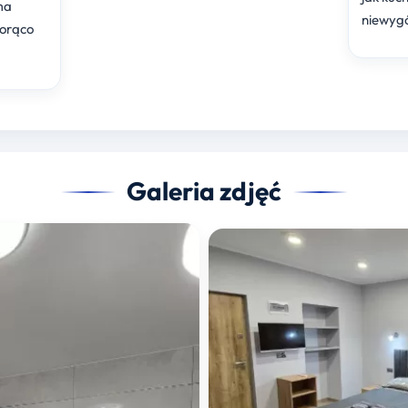
ma
niewyg
orąco
Galeria zdjęć