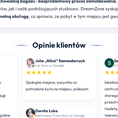
chowalnię bagażu
i
bezproblemowy proces zameldowania
,
ów, jak i osób podróżujących służbowo. DreamZone zyskuj
nalną obsługę
, co sprawia, że pobyt w tym miejscu jest gwa
Opinie klientów
Julia „Nikai” Komendarczyk
Sa
rok temu w: Google
u
Spokojne miejsce, wszystko co
lokaliza
potrzebne było na miejscu, polecam
centrum
iuję
starego
przestr
toaletę
Dorota Łuka
godne
telewiz
Edytowano 3 lata temu w: Google