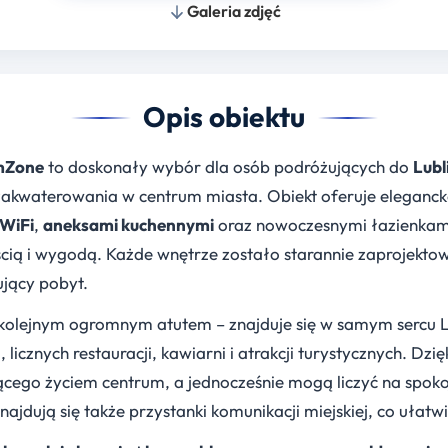
Galeria zdjęć
Opis obiektu
mZone
to doskonały wybór dla osób podróżujących do
Lubl
akwaterowania w centrum miasta. Obiekt oferuje eleganck
WiFi
,
aneksami kuchennymi
oraz nowoczesnymi łazienkami
ością i wygodą. Każde wnętrze zostało starannie zaprojekt
ujący pobyt.
kolejnym ogromnym atutem – znajduje się w samym sercu Lu
licznych restauracji, kawiarni i atrakcji turystycznych. Dzi
ącego życiem centrum, a jednocześnie mogą liczyć na spok
jdują się także przystanki komunikacji miejskiej, co ułatwi