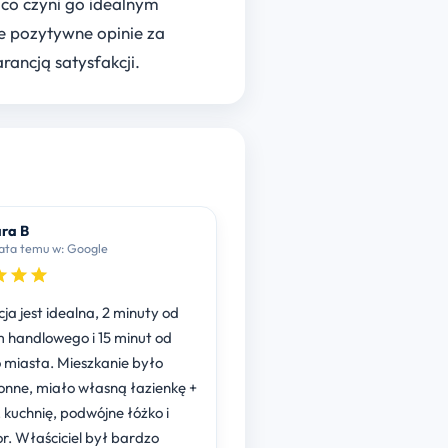
 co czyni go idealnym
e pozytywne opinie za
rancją satysfakcji.
ra B
2 lata temu w: Google
cja jest idealna, 2 minuty od
 handlowego i 15 minut od
 miasta. Mieszkanie było
onne, miało własną łazienkę +
, kuchnię, podwójne łóżko i
or. Właściciel był bardzo