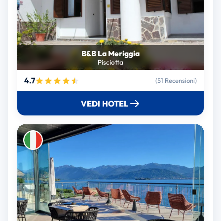
B&B La Meriggia
Pisciotta
4.7
(51 Recensioni)
VEDI HOTEL