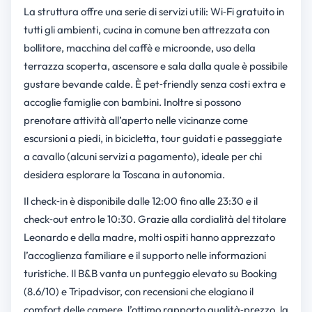
La struttura offre una serie di servizi utili: Wi‑Fi gratuito in
tutti gli ambienti, cucina in comune ben attrezzata con
bollitore, macchina del caffè e microonde, uso della
terrazza scoperta, ascensore e sala dalla quale è possibile
gustare bevande calde. È pet‑friendly senza costi extra e
accoglie famiglie con bambini. Inoltre si possono
prenotare attività all’aperto nelle vicinanze come
escursioni a piedi, in bicicletta, tour guidati e passeggiate
a cavallo (alcuni servizi a pagamento), ideale per chi
desidera esplorare la Toscana in autonomia.
Il check‑in è disponibile dalle 12:00 fino alle 23:30 e il
check‑out entro le 10:30. Grazie alla cordialità del titolare
Leonardo e della madre, molti ospiti hanno apprezzato
l’accoglienza familiare e il supporto nelle informazioni
turistiche. Il B&B vanta un punteggio elevato su Booking
(8.6/10) e Tripadvisor, con recensioni che elogiano il
comfort delle camere, l’ottimo rapporto qualità‑prezzo, la