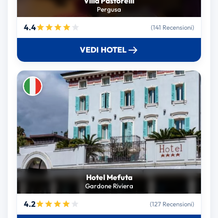
Villa Pastorelli
Pergusa
4.4
(141 Recensioni)
VEDI HOTEL
Hotel Mefuta
Gardone Riviera
4.2
(127 Recensioni)