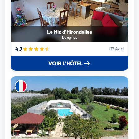
Le Nid d'Hirondelles
Langres
4.9
(13 Avis)
VOIR L’HÔTEL