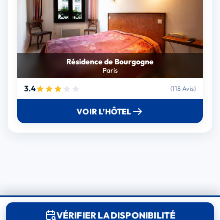
Résidence de Bourgogne
Paris
3.4
(118 Avis)
VOIR L’HÔTEL
© 2025 RoomReserve.online. Tous droits réservés.
VÉRIFIER LA DISPONIBILITÉ
Mentions légales
Politique relative aux cookies
Contact