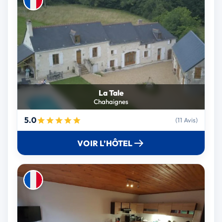
La Tale
Chahaignes
5.0
(11 Avis)
VOIR L’HÔTEL