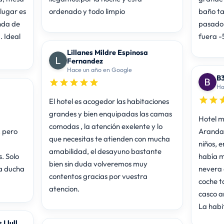
lugar es
ordenado y todo limpio
baño t
nda de
pasado 
fuera -
Lillanes Mildre Espinosa
Fernandez
Hace un año en Google
B
Ha
El hotel es acogedor las habitaciones
grandes y bien enquipadas las camas
Hotel m
comodas , la atención exelente y lo
, pero
Aranda,
que necesitas te atienden con mucha
niños, 
amabilidad, el desayuno bastante
. Solo
había m
bien sin duda volveremos muy
a ducha
nevera 
contentos gracias por vuestra
coche t
atencion.
casco a
La habi
 Llull