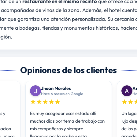
utar de un
restaurante en el mismo recinto
que ofrece cocina
s acompañados de vinos de la zona. Además, el hotel cuent
iar que garantiza una atención personalizada. Su cercanía 
mente a bodegas, tiendas y monumentos históricos, haciend
egión.
Opiniones de los clientes
Jhoan Morales
An
Hace 6 meses en Google
Ha
s y
Es muy acogedor esos estado allí
Un luga
muchos días por tema de trabajo con
lujo des
tacion
mis compañeros y siempre
de los 
a, mesa
llegamos.por la noche y esta
grande