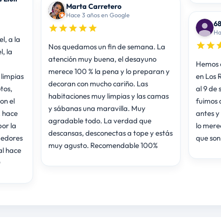
Marta Carretero
Hace 3 años en Google
6
Ha
l, a la
Nos quedamos un fin de semana. La
, la
atención muy buena, el desayuno
Hemos c
merece 100 % la pena y lo preparan y
limpias
en Los R
decoran con mucho cariño. Las
tos,
al 9 de
habitaciones muy limpias y las camas
on el
fuimos d
y sábanas una maravilla. Muy
, hace
antes y
agradable todo. La verdad que
or la
lo mere
descansas, desconectas a tope y estás
dedores
que son
muy agusto. Recomendable 100%
al hace
