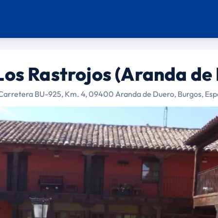
Los Rastrojos (Aranda de
Carretera BU-925, Km. 4, 09400 Aranda de Duero, Burgos, Es