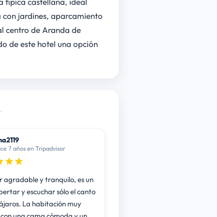
 típica castellana, ideal
a con jardines, aparcamiento
al centro de Aranda de
o de este hotel una opción
a2119
ce 7 años en Tripadvisor
r agradable y tranquilo, es un
pertar y escuchar sólo el canto
pájaros. La habitación muy
 con una cama cómoda y un