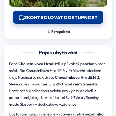
ZKONTROLOVAT DOSTUPNOST
Fotogalerie
Popis ubytování
Fara Choustníkovo Hradiště
je půvabný
penzion
v srdci
městečka Choustníkovo Hradiště v Královéhradeckém
kraji. Nachází se na adrese
Choustníkovo Hradiště 3,
544 42
a je situován jen cca
200 m od centra města
.
Hosté oceňují výhodnou polohu pro výlety do okolí, s
památkami jako je barokní kostel Sv. Kříže a zříceniny
hradu Šlosberk v docházkové vzdálenosti.
Ubytování nabízí výjimečné vybavení včetně
sezónního