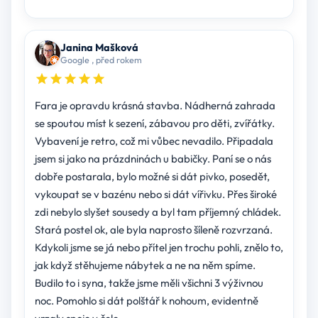
Janina Mašková
Google , před rokem
Fara je opravdu krásná stavba. Nádherná zahrada
se spoutou míst k sezení, zábavou pro děti, zvířátky.
Vybavení je retro, což mi vůbec nevadilo. Připadala
jsem si jako na prázdninách u babičky. Paní se o nás
dobře postarala, bylo možné si dát pivko, posedět,
vykoupat se v bazénu nebo si dát vířivku. Přes široké
zdi nebylo slyšet sousedy a byl tam příjemný chládek.
Stará postel ok, ale byla naprosto šíleně rozvrzaná.
Kdykoli jsme se já nebo přítel jen trochu pohli, znělo to,
jak když stěhujeme nábytek a ne na něm spíme.
Budilo to i syna, takže jsme měli všichni 3 výživnou
noc. Pomohlo si dát polštář k nohoum, evidentně