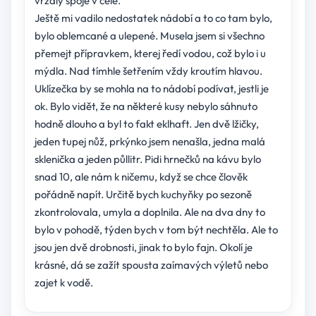
vrzaly spoje v čele.
Ještě mi vadilo nedostatek nádobí a to co tam bylo,
bylo oblemcané a ulepené. Musela jsem si všechno
přemejt přípravkem, kterej ředí vodou, což bylo i u
mýdla. Nad tímhle šetřením vždy kroutím hlavou.
Uklízečka by se mohla na to nádobí podívat, jestli je
ok. Bylo vidět, že na některé kusy nebylo sáhnuto
hodně dlouho a byl to fakt eklhaft. Jen dvě lžičky,
jeden tupej nůž, prkýnko jsem nenašla, jedna malá
sklenička a jeden půllitr. Pidi hrnečků na kávu bylo
snad 10, ale nám k ničemu, když se chce člověk
pořádně napít. Určitě bych kuchyňky po sezoně
zkontrolovala, umyla a doplnila. Ale na dva dny to
bylo v pohodě, týden bych v tom být nechtěla. Ale to
jsou jen dvě drobnosti, jinak to bylo fajn. Okolí je
krásné, dá se zažít spousta zaímavých výletů nebo
zajet k vodě.