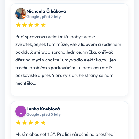
Michaela Čihákova
Google , před 2 lety
Paní spravcova velmi milá, pobyt vedle
zvířátek,pejsek tam může, vše v lidovém a rodinném
poklidu,čisté wc a sprcha,lednice,myčka, ohřívač,
dřez na mytí v chatce i umyvadlo,elektrika,tv...jen
trochu problém s parkováním...u penzionu malé
parkoviště a přes 4 brány z druhé strany se nám
nechtělo...
Lenka Kneblová
Google , před 5 lety
Musím ohodnotit 5*. Pro lidi náročné na prostředí