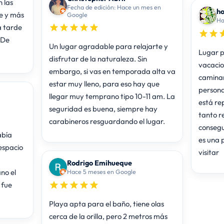
 las
Fecha de edición: Hace un mes en
ho
e y más
Google
Ha
a tarde
 De
Un lugar agradable para relajarte y
Lugar pr
disfrutar de la naturaleza. Sin
vacacio
embargo, si vas en temporada alta va
caminar
estar muy lleno, para eso hay que
persona
llegar muy temprano tipo 10-11 am. La
está rep
seguridad es buena, siempre hay
tanto r
carabineros resguardando el lugar.
consegu
abía
es una 
espacio
visitar
Rodrigo Emihueque
no el
Hace 5 meses en Google
 fue
Playa apta para el baño, tiene olas
cerca de la orilla, pero 2 metros más