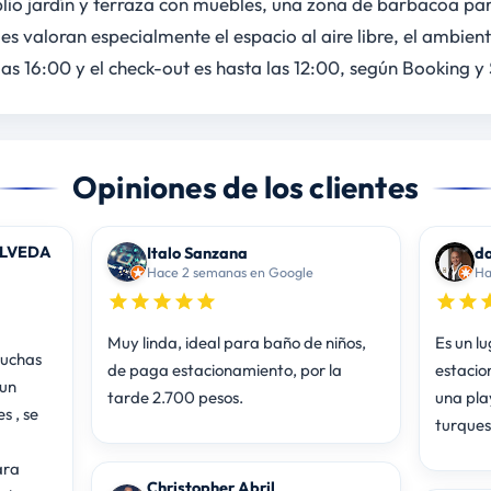
lio jardín y terraza con muebles, una zona de barbacoa para 
es valoran especialmente el espacio al aire libre, el ambient
las 16:00 y el check-out es hasta las 12:00, según Booking y
Opiniones de los clientes
ULVEDA
Italo Sanzana
da
Hace 2 semanas en Google
Ha
Muy linda, ideal para baño de niños,
Es un lu
duchas
de paga estacionamiento, por la
estacio
 un
tarde 2.700 pesos.
una pla
s , se
turques
ara
Christopher Abril