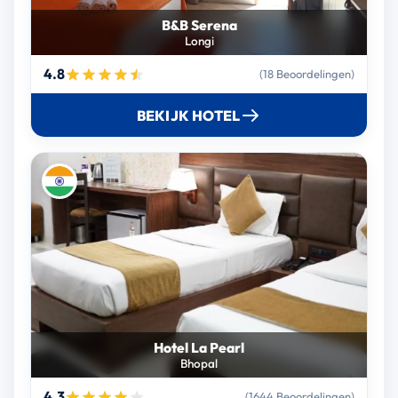
B&B Serena
Longi
4.8
(18 Beoordelingen)
BEKIJK HOTEL
Hotel La Pearl
Bhopal
4.3
(1644 Beoordelingen)